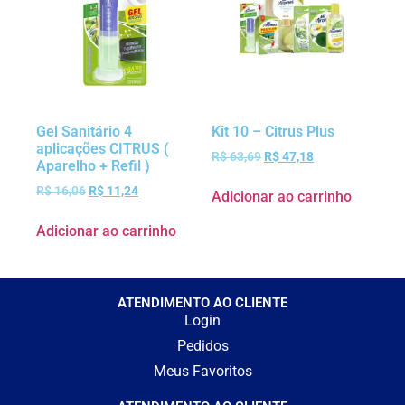
Gel Sanitário 4
Kit 10 – Citrus Plus
aplicações CITRUS (
R$
63,69
R$
47,18
Aparelho + Refil )
R$
16,06
R$
11,24
Adicionar ao carrinho
Adicionar ao carrinho
ATENDIMENTO AO CLIENTE
Login
Pedidos
Meus Favoritos