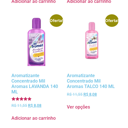
Adicionar ao carrinho
Adicionar ao carrinho
Oferta!
Oferta!
Aromatizante
Aromatizante
Concentrado Mil
Concentrado Mil
Aromas LAVANDA 140
Aromas TALCO 140 ML
ML
R$
11,55
R$
8,08
Avaliação
R$
11,55
R$
8,08
Ver opções
5.00
de 5
Adicionar ao carrinho