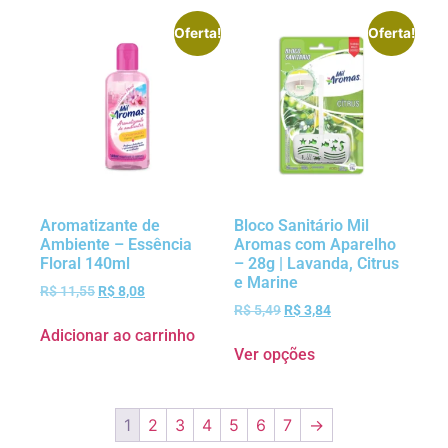
Oferta!
Oferta!
Aromatizante de
Bloco Sanitário Mil
Ambiente – Essência
Aromas com Aparelho
Floral 140ml
– 28g | Lavanda, Citrus
e Marine
R$
11,55
R$
8,08
R$
5,49
R$
3,84
Adicionar ao carrinho
Ver opções
1
2
3
4
5
6
7
→