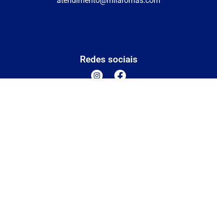
atendimento@milaromas.com
Redes sociais
Formas de pagamento
2024 Mil Aromas CNPJ: 06.014.929/0001-56
Envio
Segurança