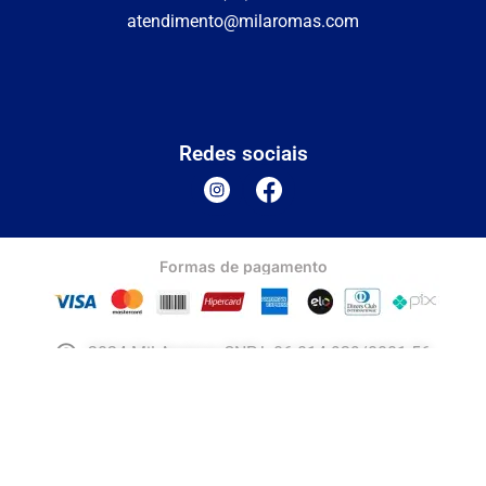
atendimento@milaromas.com
Redes sociais
Formas de pagamento
2024 Mil Aromas CNPJ: 06.014.929/0001-56
Envio
Segurança