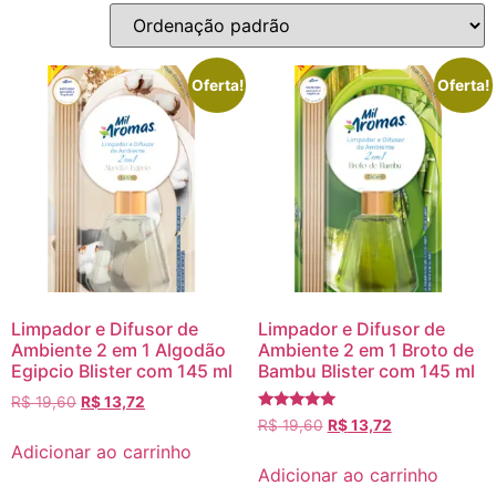
Oferta!
Oferta!
Limpador e Difusor de
Limpador e Difusor de
Ambiente 2 em 1 Algodão
Ambiente 2 em 1 Broto de
Egipcio Blister com 145 ml
Bambu Blister com 145 ml
R$
19,60
R$
13,72
Avaliação
R$
19,60
R$
13,72
5.00
Adicionar ao carrinho
de 5
Adicionar ao carrinho