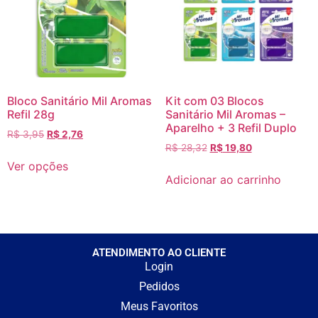
Bloco Sanitário Mil Aromas
Kit com 03 Blocos
Refil 28g
Sanitário Mil Aromas –
Aparelho + 3 Refil Duplo
R$
3,95
R$
2,76
R$
28,32
R$
19,80
Ver opções
Adicionar ao carrinho
ATENDIMENTO AO CLIENTE
Login
Pedidos
Meus Favoritos