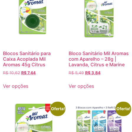
Blocos Sanitário para
Bloco Sanitário Mil Aromas
Caixa Acoplada Mil
com Aparelho – 28g |
Aromas 45g Citrus
Lavanda, Citrus e Marine
R$
10,62
R$
7,44
R$
5,49
R$
3,84
Ver opções
Ver opções
Oferta!
Oferta!