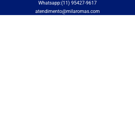
Whatsapp:(11) 95427-9617
atendimento@milaromas.com
Redes sociais
Formas de pagamento
2024 Mil Aromas CNPJ: 06.014.929/0001-56
Envio